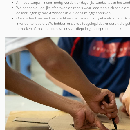
Anti-pestaanpak: indien nodig wordt hier dagelijks aandacht aan besteed
We hebben duidelijke afspraken en regels waar iedereen zich aan dient
de leerlingen gemaakt worden (b.v. tijdens kringgesprekken).
Onze school besteedt aandacht aan het beleid t.a.v. gehandicapten. De 
invalidentoilet e.d.). We hebben ons erop toegelegd dat kinderen die 
bezoeken. Verder hebben we ons verdiept in gehoorproblematiek.