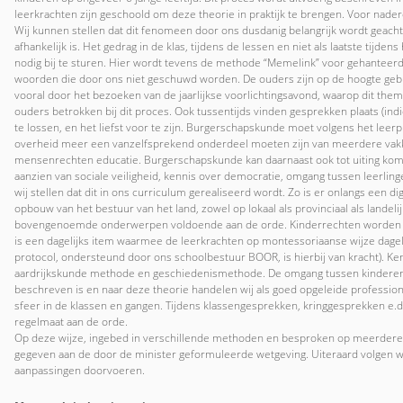
leerkrachten zijn geschoold om deze theorie in praktijk te brengen. Voor nader
Wij kunnen stellen dat dit fenomeen door ons dusdanig belangrijk wordt geacht
afhankelijk is. Het gedrag in de klas, tijdens de lessen en niet als laatste tijde
nodig bij te sturen. Hier wordt tevens de methode “Memelink” voor gehanteerd.
woorden die door ons niet geschuwd worden. De ouders zijn op de hoogte gebr
vooral door het bezoeken van de jaarlijkse voorlichtingsavond, waarop dit the
ouders betrokken bij dit proces. Ook tussentijds vinden gesprekken plaats (in
te lossen, en het liefst voor te zijn. Burgerschapskunde moet volgens het leerp
overheid meer een vanzelfsprekend onderdeel moeten zijn van meerdere vakken
mensenrechten educatie. Burgerschapskunde kan daarnaast ook tot uiting komen
aanzien van sociale veiligheid, kennis over democratie, omgang tussen leerlin
wij stellen dat dit in ons curriculum gerealiseerd wordt. Zo is er onlangs een d
opbouw van het bestuur van het land, zowel op lokaal als provinciaal als lande
bovengenoemde onderwerpen voldoende aan de orde. Kinderrechten worden uit
is een dagelijks item waarmee de leerkrachten op montessoriaanse wijze dagel
protocol, ondersteund door ons schoolbestuur BOOR, is hierbij van kracht). K
aardrijkskunde methode en geschiedenismethode. De omgang tussen kinderen o
beschreven is en naar deze theorie handelen wij als goed opgeleide profession
sfeer in de klassen en gangen. Tijdens klassengesprekken, kringgesprekken 
regelmaat aan de orde.
Op deze wijze, ingebed in verschillende methoden en besproken op meerdere 
gegeven aan de door de minister geformuleerde wetgeving. Uiteraard volgen wi
aanpassingen doorvoeren.