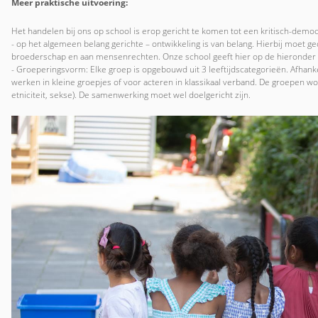
Meer praktische uitvoering:
Het handelen bij ons op school is erop gericht te komen tot een kritisch-demo
- op het algemeen belang gerichte – ontwikkeling is van belang. Hierbij moet ge
broederschap en aan mensenrechten. Onze school geeft hier op de hieronder
- Groeperingsvorm: Elke groep is opgebouwd uit 3 leeftijdscategorieën. Afhanke
werken in kleine groepjes of voor acteren in klassikaal verband. De groepen wor
etniciteit, sekse). De samenwerking moet wel doelgericht zijn.