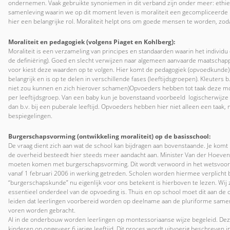
ondernemen. Vaak gebruikte synoniemen in dit verband zijn onder meer: ethiek
samenleving waarin we op dit moment leven is moraliteit een gecompliceerde
hier een belangrijke rol. Moraliteit helpt ons om goede mensen te worden, z
Moraliteit en pedagogiek (volgens Piaget en Kohlberg):
Moraliteit is een verzameling van principes en standaarden waarin het individu
de definiëring). Goed en slecht verwijzen naar algemeen aanvaarde maatschappel
voor kiest deze waarden op te volgen. Hier komt de pedagogiek (opvoedkunde)
belangrijk en is op te delen in verschillende fases (leeftijdsgroepen). Kleuters 
niet zou kunnen en zich hierover schamen)Opvoeders hebben tot taak deze mo
per leeftijdsgroep. Van een baby kun je bovenstaand voorbeeld logischerwijze
dan b.v. bij een puberale leeftijd. Opvoeders hebben hier niet alleen een taak
bespiegelingen.
Burgerschapsvorming (ontwikkeling moraliteit) op de basisschool:
De vraag dient zich aan wat de school kan bijdragen aan bovenstaande. Je kom
de overheid besteedt hier steeds meer aandacht aan. Minister Van der Hoeven 
moeten komen met burgerschapsvorming. Dit wordt verwoord in het wetsvoorstel
vanaf 1 februari 2006 in werking getreden. Scholen worden hiermee verplicht b
“burgerschapskunde” nu eigenlijk voor ons betekent is hierboven te lezen. Wij z
essentieel onderdeel van de opvoeding is. Thuis en op school moet dit aan de
leiden dat leerlingen voorbereid worden op deelname aan de pluriforme sam
voren worden gebracht.
Al in de onderbouw worden leerlingen op montessoriaanse wijze begeleid. Deze
kinderen op ongeveer 6 jarige leeftijd. Dit proces wordt uitvoerig beschreven 