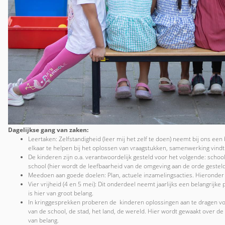
Dagelijkse gang van zaken:
Leertaken: Zelfstandigheid (leer mij het zelf te doen) neemt bij ons een 
elkaar te helpen bij het oplossen van vraagstukken, samenwerking vindt 
De kinderen zijn o.a. verantwoordelijk gesteld voor het volgende: scho
school (hier wordt de leefbaarheid van de omgeving aan de orde gesteld
Meedoen aan goede doelen: Plan, actuele inzamelingsacties. Hieronder v
Vier vrijheid (4 en 5 mei): Dit onderdeel neemt jaarlijks een belangrijke
is hier van groot belang.
In kringgesprekken proberen de kinderen oplossingen aan te dragen vo
van de school, de stad, het land, de wereld. Hier wordt gewaakt over de 
van belang.