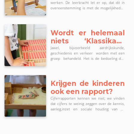
ze die geven. Wij noemen dat: "Vrijheid in
werken. De leerkracht let er op, dat dit in
gebondenheid".
overeenstemming is met de mogelijkheden
van de leerlingen.
Wordt er helemaal
niets ‘Klassikaal’
gedaan?
Jawel, bijvoorbeeld aardrijkskunde,
geschiedenis en verkeer worden met een
groep behandeld. Het is de bedoeling dat
door zo’n groepsles de kinderen
gemotiveerd worden om zelfstandig het
besprokene te gaan verwerken. Dat gebeurt
door er werkjes, verslagen en dergelijke over
Krijgen de kinderen
te maken. De leerkracht kan daar onder
ook een rapport?
andere aan zien of de stof begrepen is.
Cijferrapporten kennen we niet; we vinden
dat cijfers te weinig zeggen over de kennis,
aanleg,inzet en sociale houding van de
kinderen. We denken dat ze eerder
aanleiding geven tot competitie en naijver. In
plaats van cijferrapporten krijgende ouders
twee maal per jaar geschreven verslagen van