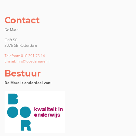
hun kind. Zo’n verslag geeft uitgebreide
informatie over de vorderingen van het kind
en wordt bovendien in een persoonlijk
Contact
gesprek tussen de leerkracht en de
ouders besproken. Deze verslagbespreking
is ook een hulpmiddel bij een goede
De Mare
samenwerking tussen ouders en school
Grift 50
3075 SB Rotterdam
Telefoon: 010 291 75 14
E-mail: info@obsdemare.nl
Bestuur
De Mare is onderdeel van: