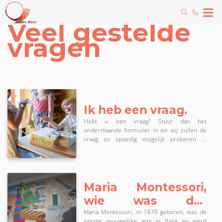
Veel gestelde
vragen
Ik heb een vraag.
Hebt u een vraag? Stuur dan het
onderstaande formulier in en wij zullen de
vraag zo spoedig mogelijk proberen te
beantwoorden en wellicht wordt de vraag wel
opgenomen in de app.
Maria Montessori,
wie was dat
eigenlijk?
Maria Montessori, in 1870 geboren, was de
eerste vrouwelijke arts in Italië en werd