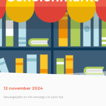
12 november 2024
Aanvangstijden en info ontvangt u te zijner tijd.