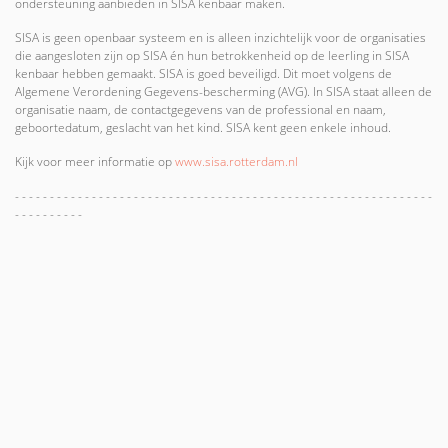
ondersteuning aanbieden in SISA kenbaar maken.
SISA is geen openbaar systeem en is alleen inzichtelijk voor de organisaties
die aangesloten zijn op SISA én hun betrokkenheid op de leerling in SISA
kenbaar hebben gemaakt. SISA is goed beveiligd. Dit moet volgens de
Algemene Verordening Gegevens-bescherming (AVG). In SISA staat alleen de
organisatie naam, de contactgegevens van de professional en naam,
geboortedatum, geslacht van het kind. SISA kent geen enkele inhoud.
Kijk voor meer informatie op
www.sisa.rotterdam.nl
- - - - - - - - - - - - - - - - - - - - - - - - - - - - - - - - - - - - - - - - - - - - - - - - - - - - - - - - - - - -
- - - - - - - - - -
Meldcode Huiselijk geweld en kindermishandeling
De Mare werkt met De meldcode Huiselijk geweld en kindermishandeling.
Deze helpt professionals met het signaleren en handelen bij (vermoedens
van) huiselijk geweld of kindermishandeling. En bij psychisch of seksueel
geweld en verwaarlozing.
Hoe werkt de meldcode?
De meldcode is bedoeld voor (vermoedens van) fysiek, psychisch of
seksueel geweld en verwaarlozing. De 5 stappen in de meldcode Huiselijk
geweld en kindermishandeling helpen professionals vanaf het moment van
signaleren tot aan het besluit over het al dan niet doen van een melding bij