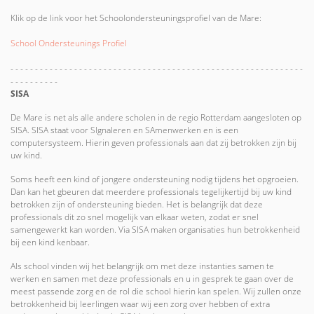
Klik op de link voor het Schoolondersteuningsprofiel van de Mare:
School Ondersteunings Profiel
- - - - - - - - - - - - - - - - - - - - - - - - - - - - - - - - - - - - - - - - - - - - - - - - - - - - - - - - - - - -
- - - - - - - - - -
SISA
De Mare is net als alle andere scholen in de regio Rotterdam aangesloten op
SISA. SISA staat voor SIgnaleren en SAmenwerken en is een
computersysteem. Hierin geven professionals aan dat zij betrokken zijn bij
uw kind.
Soms heeft een kind of jongere ondersteuning nodig tijdens het opgroeien.
Dan kan het gbeuren dat meerdere professionals tegelijkertijd bij uw kind
betrokken zijn of ondersteuning bieden. Het is belangrijk dat deze
professionals dit zo snel mogelijk van elkaar weten, zodat er snel
samengewerkt kan worden. Via SISA maken organisaties hun betrokkenheid
bij een kind kenbaar.
Als school vinden wij het belangrijk om met deze instanties samen te
werken en samen met deze professionals en u in gesprek te gaan over de
meest passende zorg en de rol die school hierin kan spelen. Wij zullen onze
betrokkenheid bij leerlingen waar wij een zorg over hebben of extra