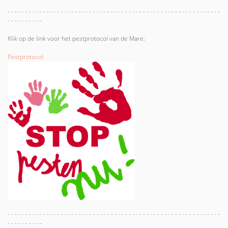
- - - - - - - - - - - - - - - - - - - - - - - - - - - - - - - - - - - - - - - - - - - - - - - - - - - - - - - - - - - -
- - - - - - - - - -
Klik op de link voor het pestprotocol van de Mare:
Pestprotocol
- - - - - - - - - - - - - - - - - - - - - - - - - - - - - - - - - - - - - - - - - - - - - - - - - - - - - - - - - - - -
- - - - - - - - - -