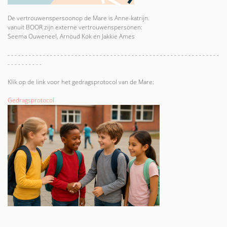
De vertrouwenspersoonop de Mare is Anne-katrijn.
vanuit BOOR zijn externe vertrouwenspersonen:
Seema Ouweneel, Arnoud Kok en Jakkie Ames
- - - - - - - - - - - - - - - - - - - - - - - - - - - - - - - - - - - - - - - - - - - - - - - - - - - - - - - - - - - -
- - - - - - - - - -
Klik op de link voor het gedragsprotocol van de Mare:
Gedragsprotocol