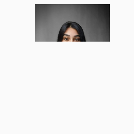
Inloopspreekuren:
Ouders kunnen met al hun vragen bij onze Sch