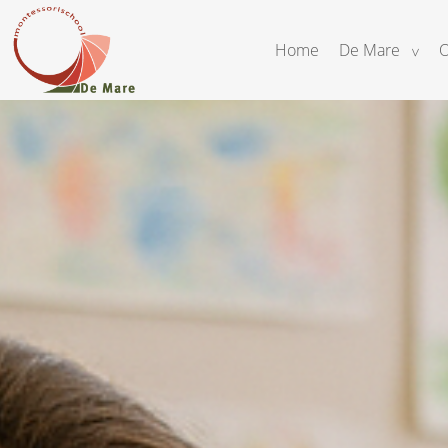
Home
De Mare
O