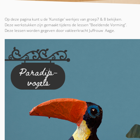
Op deze pagina kunt u de 'Kunstige' werkjes van groep7 & 8 bekijken.
Deze werkstukken zijn gemaakt tijdens de lessen "Beeldende Vorming".
Deze lessen worden gegeven door vakleerkracht Juffrouw Aagje.