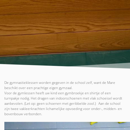
De gymnastieklessen worden gegeven in de school zelf, want de Mare
beschikt over een prachtige eigen gymzaal.
Voor de gymlessen heeft uw kind een gymbroekje en shirtje of een
turnpakje nodig. Het dragen van indoorschoenen met vlak schoeisel wordt
aanbevolen. (Let op: geen schoenen met geribbelde zool.) Aan de school
zijn twee vakleerkrachten lichamelijke opvoeding voor onder-, midden- en
bovenbouw verbonden.